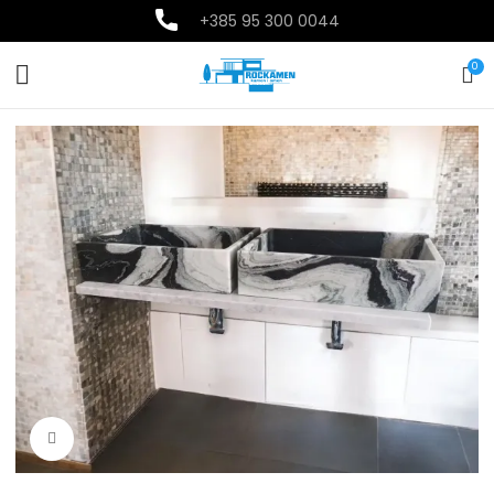
+385
95 300 0044
0
Povećajte sliku