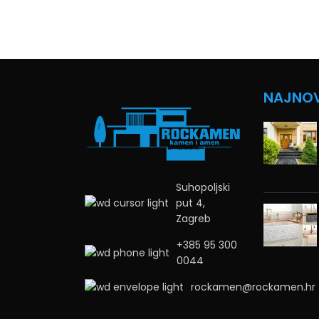
NAJNOV
Suhopoljski
put 4,
Zagreb
+385 95 300
0044
rockamen@rockamen.hr