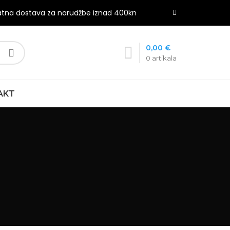
atna dostava za narudžbe iznad 400kn
0,00
€
0
artikala
AKT