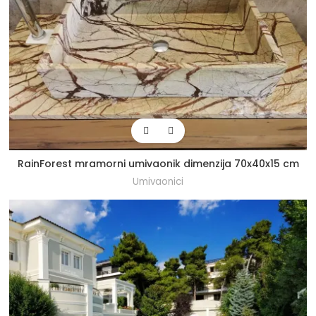
RainForest mramorni umivaonik dimenzija 70x40x15 cm
Umivaonici