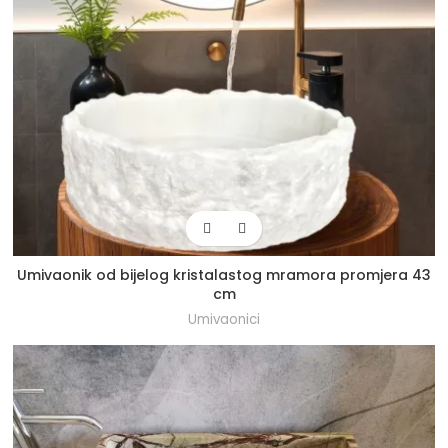
Umivaonik od bijelog kristalastog mramora promjera 43
cm
Umivaonici