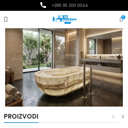
+385
95 300 0044
0
PROIZVODI