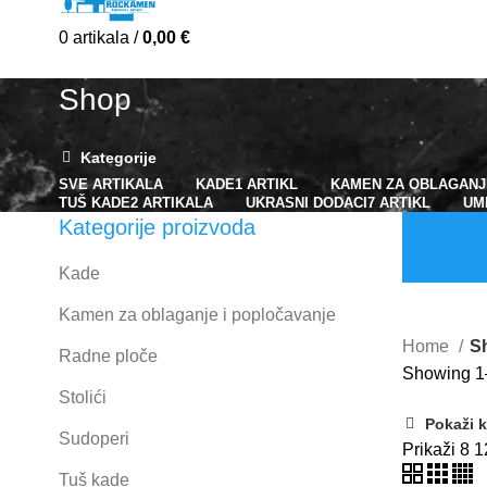
0
artikala
/
0,00
€
Shop
Kategorije
SVE
ARTIKALA
KADE
1 ARTIKL
KAMEN ZA OBLAGANJ
TUŠ KADE
2 ARTIKALA
UKRASNI DODACI
7 ARTIKL
UM
Kategorije proizvoda
Kade
Web trgovi
Kamen za oblaganje i popločavanje
Home
S
Radne ploče
Showing 1–
Stolići
Pokaži k
Sudoperi
Prikaži
8
1
Tuš kade