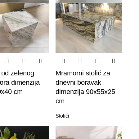
ć od zelenog
Mramorni stolić za
ra dimenzija
dnevni boravak
0x40 cm
dimenzija 90x55x25
cm
Stolići