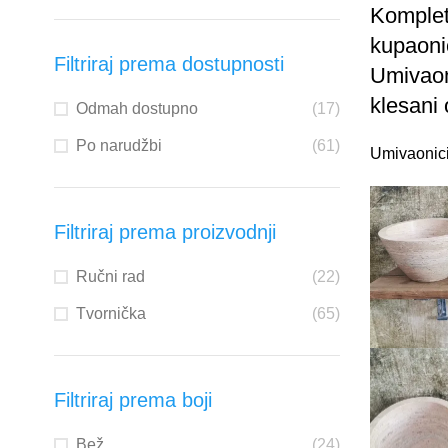
Komplet
kupaoni
Filtriraj prema dostupnosti
Umivaoni
klesani
Odmah dostupno
(17)
Po narudžbi
(61)
Umivaonic
Filtriraj prema proizvodnji
Ručni rad
(22)
Tvornička
(65)
Filtriraj prema boji
Bež
(24)