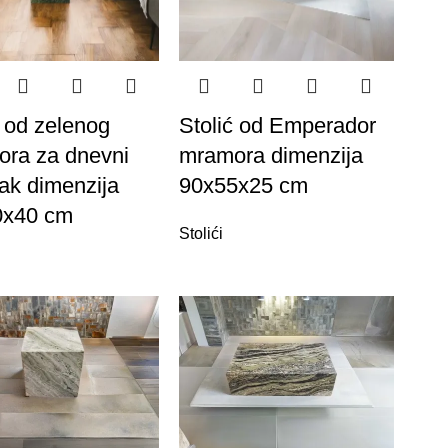
ć od zelenog
Stolić od Emperador
ra za dnevni
mramora dimenzija
ak dimenzija
90x55x25 cm
0x40 cm
Stolići