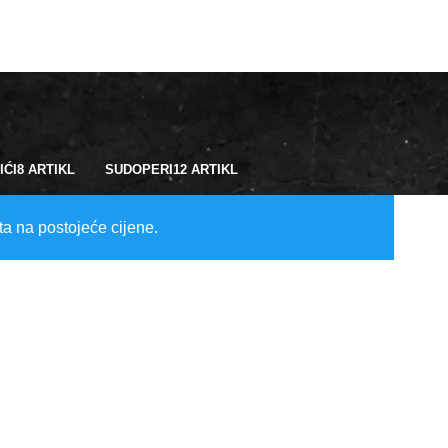
IĆI
8 ARTIKL
SUDOPERI
12 ARTIKL
ta na postojeće cijene.
 kamena (kade, sudoperi, umivaonici, ukrasni dodaci)