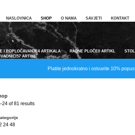
NASLOVNICA
SHOP
O NAMA
SAVJETI
KONTAKT
E I POPLOČAVANJE
4 ARTIKALA
RADNE PLOČE
0 ARTIKL
STOL
IVAONICI
57 ARTIKL
Platite jednokratno i ostvarite 10% popus
na specijalizirana za prodaju vrhunskih proizvoda od prirodnog
hop
24 of 81 results
ategorije
2
24
48