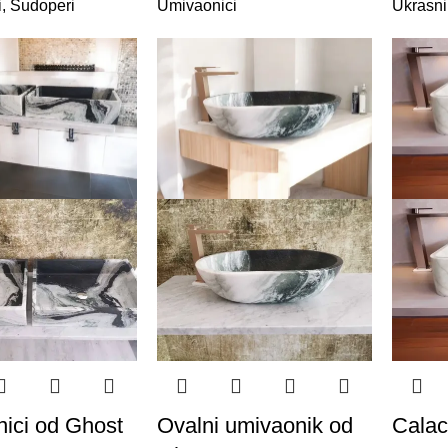
i
,
Sudoperi
Umivaonici
Ukrasni
ici od Ghost
Ovalni umivaonik od
Calac