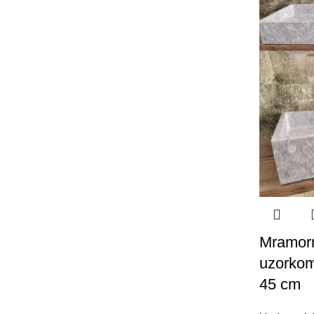
Mramorn
uzorkom
45 cm