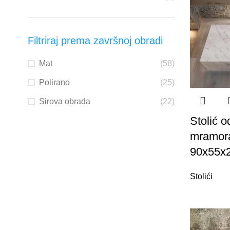
Filtriraj prema završnoj obradi
Mat
(58)
Polirano
(25)
Sirova obrada
(22)
Stolić o
mramora
90x55x
Stolići