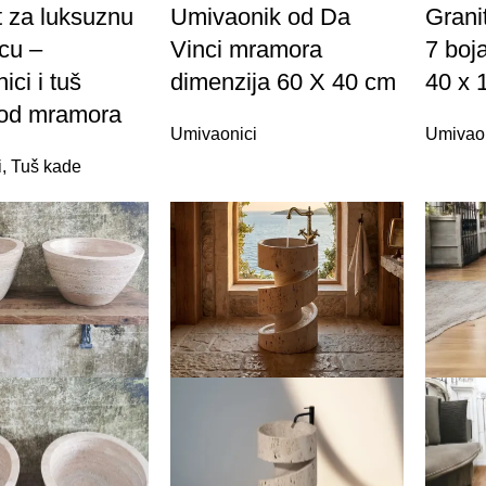
 za luksuznu
Umivaonik od Da
Grani
cu –
Vinci mramora
7 boj
ci i tuš
dimenzija 60 X 40 cm
40 x 
 od mramora
Umivaonici
Umivao
i
,
Tuš kade