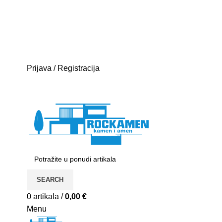
E-mail:
rockamen@rockamen.hr
Mobitel: +385
95 300 0044
Besplatna dostava za narudžbe iznad 400kn
Prijava / Registracija
SEARCH
0
artikala
/
0,00
€
Menu