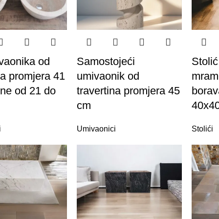
vaonika od
Samostojeći
Stoli
na promjera 41
umivaonik od
mramo
ine od 21 do
travertina promjera 45
borav
cm
40x4
i
Umivaonici
Stolići