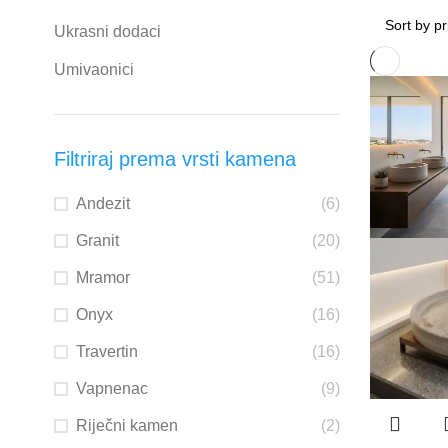
Ukrasni dodaci
Umivaonici
Filtriraj prema vrsti kamena
Andezit
(6)
Granit
(20)
Mramor
(51)
Onyx
(16)
Travertin
(16)
Vapnenac
(9)
Riječni kamen
(2)