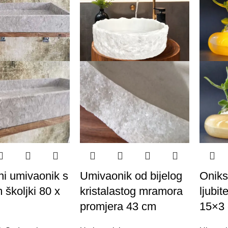
i umivaonik s
Umivaonik od bijelog
Oniks
 školjki 80 x
kristalastog mramora
ljubit
promjera 43 cm
15×3