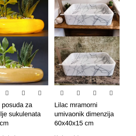
 posuda za
Lilac mramorni
elje sukulenata
umivaonik dimenzija
 cm
60x40x15 cm