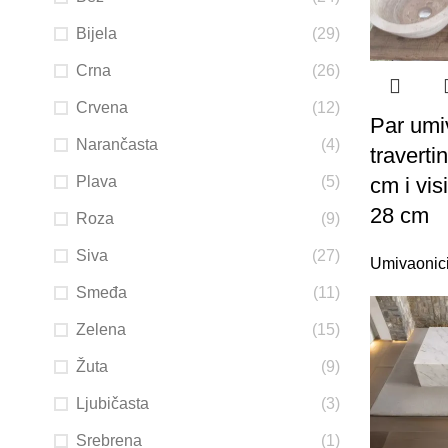
Bijela
(29)
Crna
(26)
Crvena
(12)
Par umi
Narančasta
(4)
traverti
Plava
(5)
cm i vis
28 cm
Roza
(9)
Siva
(27)
Umivaonic
Smeđa
(11)
Zelena
(15)
Žuta
(9)
Ljubičasta
(3)
Srebrena
(1)