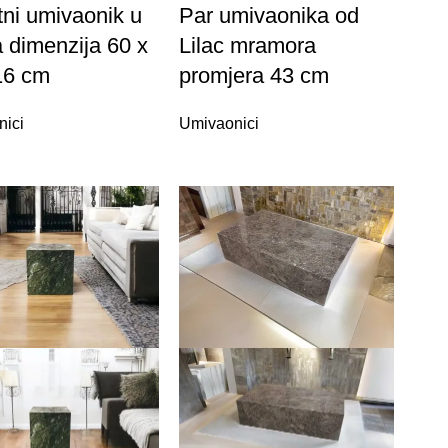
tni umivaonik u
Par umivaonika od
a dimenzija 60 x
Lilac mramora
16 cm
promjera 43 cm
nici
Umivaonici