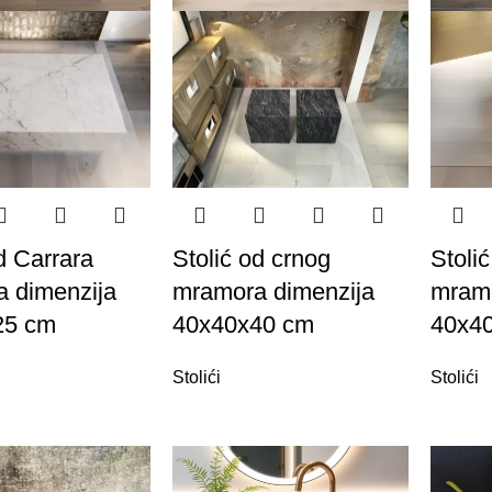
d Carrara
Stolić od crnog
Stoli
 dimenzija
mramora dimenzija
mramo
25 cm
40x40x40 cm
40x4
Stolići
Stolići