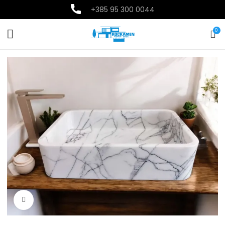
+385
95 300 0044
0
Povećajte sliku