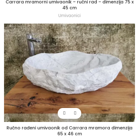
Carrara mramorni umivaonik – ručni rad – dimenzija 75 x
45 cm
Umivaonici
Ručno rađeni umivaonik od Carrara mramora dimenzija
65 x 46 cm