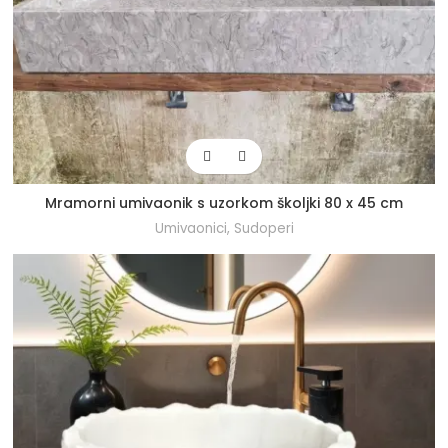
Mramorni umivaonik s uzorkom školjki 80 x 45 cm
Umivaonici
,
Sudoperi