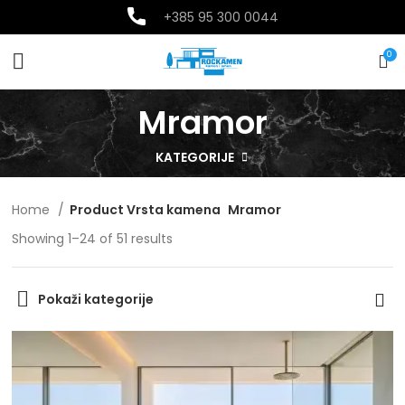
+385
95 300 0044
0
Mramor
KATEGORIJE
Home
Product Vrsta kamena
Mramor
Showing 1–24 of 51 results
Pokaži kategorije