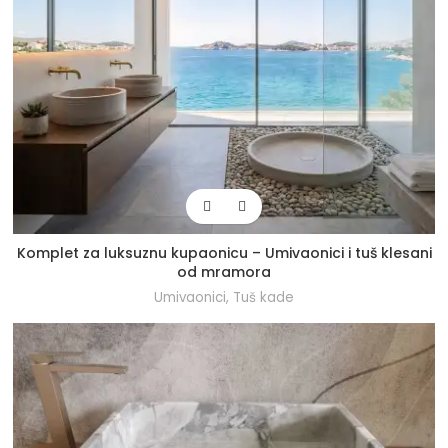
Komplet za luksuznu kupaonicu – Umivaonici i tuš klesani
od mramora
Umivaonici
,
Tuš kade