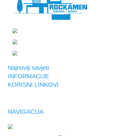
Suhopoljski put 4, Zagreb
+385 95 300 0044
rockamen@rockamen.hr
Najnoviji savjeti
INFORMACIJE
KORISNI LINKOVI
NAVIGACIJA
ROCKAMEN
2023 | Maintenance by
Panda Media