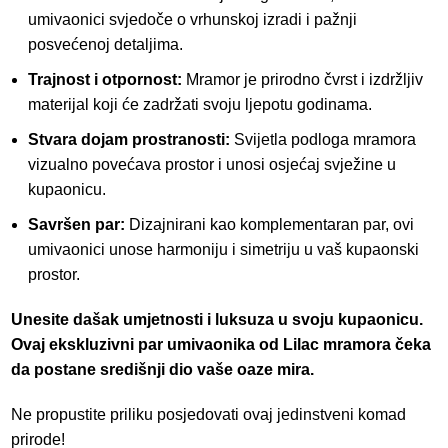
umivaonici svjedoče o vrhunskoj izradi i pažnji
posvećenoj detaljima.
Trajnost i otpornost:
Mramor je prirodno čvrst i izdržljiv
materijal koji će zadržati svoju ljepotu godinama.
Stvara dojam prostranosti:
Svijetla podloga mramora
vizualno povećava prostor i unosi osjećaj svježine u
kupaonicu.
Savršen par:
Dizajnirani kao komplementaran par, ovi
umivaonici unose harmoniju i simetriju u vaš kupaonski
prostor.
Unesite dašak umjetnosti i luksuza u svoju kupaonicu.
Ovaj ekskluzivni par umivaonika od Lilac mramora čeka
da postane središnji dio vaše oaze mira.
Ne propustite priliku posjedovati ovaj jedinstveni komad
prirode!