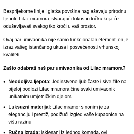
Besprijekorne linije i glatka površina naglašavaju prirodnu
ljepotu Lilac mramora, stvarajući fokusnu točku koja će
oduševljavati svakog tko kroči u vaš prostor.
Ovaj par umivaonika nije samo funkcionalan element; on je
izraz vašeg istančanog ukusa i posvećenosti vrhunskoj
kvaliteti.
Zašto odabrati naš par umivaonika od Lilac mramora?
Neodoljiva ljepota:
Jedinstvene ljubičaste i sive žile na
bijeloj podlozi Lilac mramora čine svaki umivaonik
unikatnim umjetničkim djelom.
Luksuzni materijal:
Lilac mramor sinonim je za
eleganciju i prestiž, podižući izgled vaše kupaonice na
višu razinu.
Ručna izrada:
Isklesani iz jednog komada, ovi