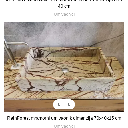
40 cm
Umivaonici
RainForest mramorni umivaonik dimenzija 70x40x15 cm
Umivaonici