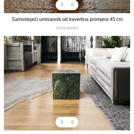
Samostojeći umivaonik od travertina promjera 45 cm
Umivaonici