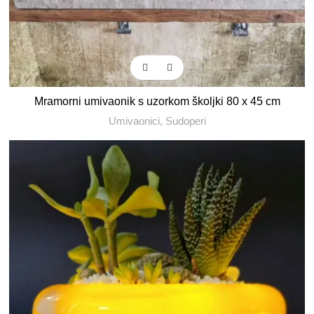
Mramorni umivaonik s uzorkom školjki 80 x 45 cm
Umivaonici
,
Sudoperi