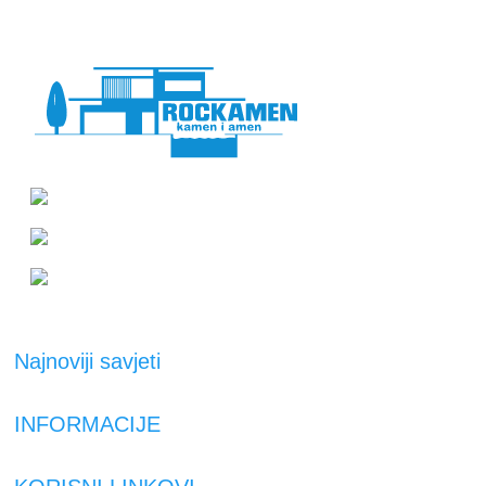
Suhopoljski put 4, Zagreb
+385 95 300 0044
rockamen@rockamen.hr
Najnoviji savjeti
INFORMACIJE