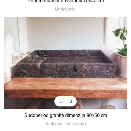
Portoro mramor umivaonik 70×40 cm
Umivaonici
Sudoper od granita dimenzija 90×50 cm
Sudoperi
,
Umivaonici