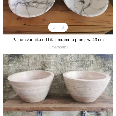
Par umivaonika od Lilac mramora promjera 43 cm
Umivaonici