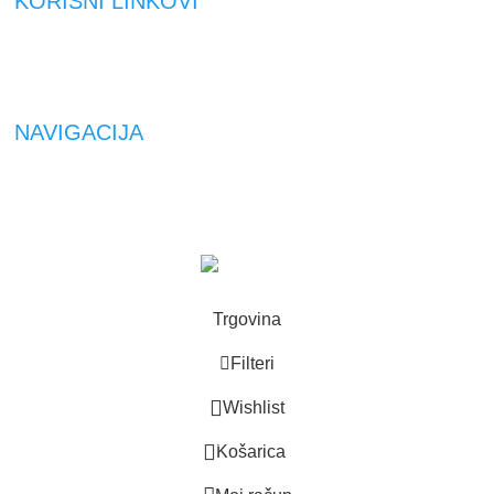
KORISNI LINKOVI
NAVIGACIJA
ROCKAMEN
2023 | Maintenance by
Panda Media
Trgovina
Filteri
Wishlist
0
Košarica