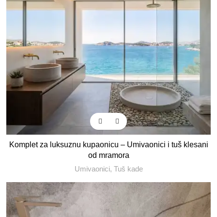
Komplet za luksuznu kupaonicu – Umivaonici i tuš klesani
od mramora
Umivaonici
,
Tuš kade