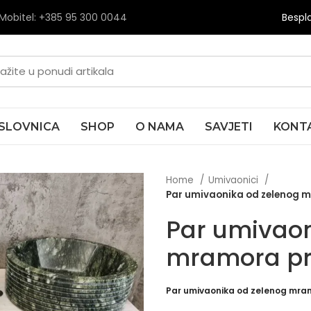
Mobitel: +385
95 300 0044
Bespl
SLOVNICA
SHOP
O NAMA
SAVJETI
KONT
Home
Umivaonici
Par umivaonika od zelenog 
Par umivaon
mramora pr
Par umivaonika od zelenog mramo