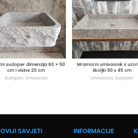
tni sudoper dimenzija 60 × 50
Mramorni umivaonik s uzo
cm i visine 20 cm
školjki 90 x 45 cm
Sudoperi
,
Umivaonici
Umivaonici
,
Sudoperi
OVIJI SAVJETI
INFORMACIJE
K