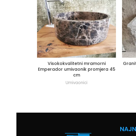
Visokokvalitetni mramorni
Grani
Emperador umivaonik promjera 45
cm
Umivaonici
NAJN