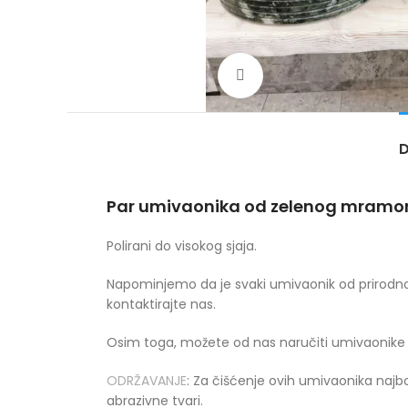
Povećajte sliku
D
Par umivaonika od zelenog mramora
Polirani do visokog sjaja.
Napominjemo da je svaki umivaonik od prirodnog
kontaktirajte nas.
Osim toga, možete od nas naručiti umivaonik
ODRŽAVANJE
: Za čišćenje ovih umivaonika najb
abrazivne tvari.