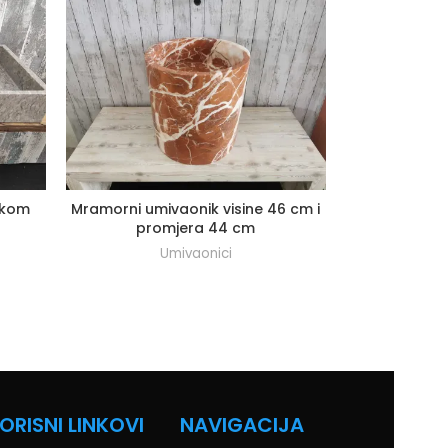
rkom
Mramorni umivaonik visine 46 cm i
Mramorni u
promjera 44 cm
drvenih god
Umivaonici
U
ORISNI LINKOVI
NAVIGACIJA