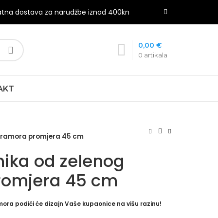
atna dostava za narudžbe iznad 400kn
0,00
€
0
artikala
AKT
mramora promjera 45 cm
ika od zelenog
omjera 45 cm
ra podići će dizajn Vaše kupaonice na višu razinu!