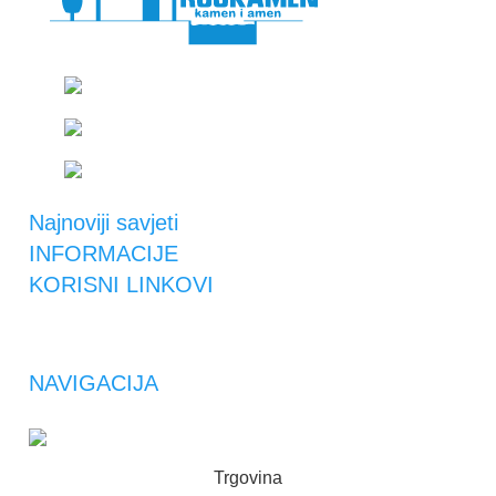
Suhopoljski put 4, Zagreb
+385 95 300 0044
rockamen@rockamen.hr
Najnoviji savjeti
INFORMACIJE
KORISNI LINKOVI
NAVIGACIJA
ROCKAMEN
2023 | Maintenance by
Panda Media
Trgovina