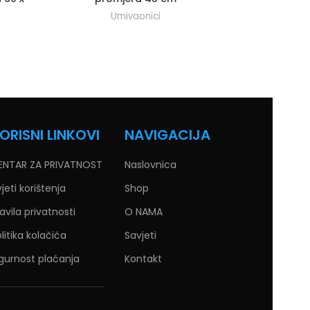
Umivaonici
U
ORISNI LINKOVI
NAVIGACIJA
ENTAR ZA PRIVATNOST
Naslovnica
jeti korištenja
Shop
avila privatnosti
O NAMA
litika kolačića
Savjeti
gurnost plaćanja
Kontakt