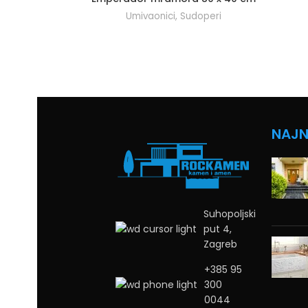
Umivaonici
,
Sudoperi
NAJN
Suhopoljski
put 4,
Zagreb
+385 95
300
0044