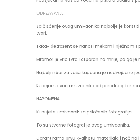
Podsjećamo Vas da voda ne prska u dodiru s p
ODRŽAVANJE
:
Za čišćenje ovog umivaonika najbolje je koristi
tvari.
Takav detrdžent se nanosi mekom i nježnom sp
Mramor je vrlo tvrd i otporan na mrlje, pa ga j
Najbolji izbor za vašu kupaonu je nedvojbeno 
Kupnjom ovog umivaonika od prirodnog kamena
NAPOMENA
Kupujete umivaonik sa priloženih fotografija.
To su stvarne fotografije ovog umivaonika.
Garantiramo prvu kvalitetu materijala i načina i