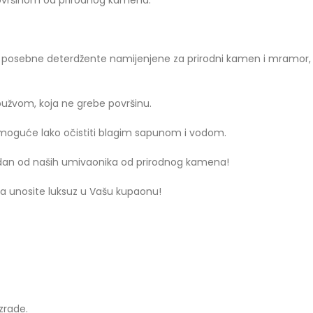
ovršinom od prirodnog kamena.
ti posebne deterdžente namijenjene za prirodni kamen i mramor, 
užvom, koja ne grebe površinu.
e moguće lako očistiti blagim sapunom i vodom.
jedan od naših umivaonika od prirodnog kamena!
 unosite luksuz u Vašu kupaonu!
zrade.