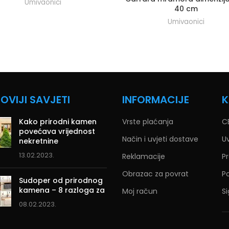
Umivaonici
40 cm
Umivaonici
OVIJI SAVJETI
INFORMACIJE
K
Kako prirodni kamen
Vrste plaćanja
C
povećava vrijednost
Način i uvjeti dostave
Uv
nekretnine
13.02.2023.
Reklamacije
Pr
Obrazac za povrat
Po
Sudoper od prirodnog
kamena – 8 razloga za
Moj račun
Si
08.02.2023.