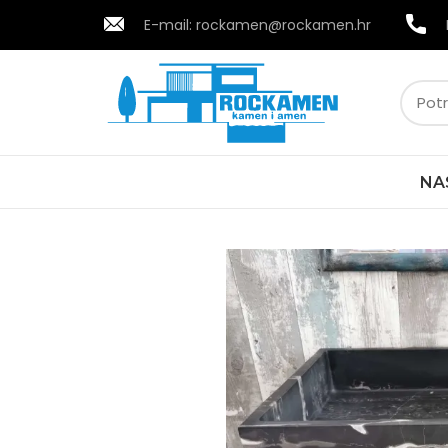
E-mail:
rockamen@rockamen.hr
NA