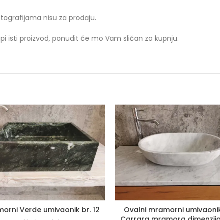
tografijama nisu za prodaju.
i isti proizvod, ponudit će mo Vam sličan za kupnju.
orni Verde umivaonik br. 12
Ovalni mramorni umivaoni
Carrara mramora dimenzija