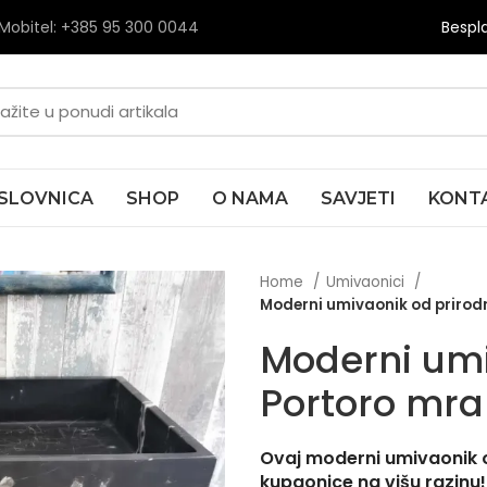
Mobitel: +385
95 300 0044
Bespl
SLOVNICA
SHOP
O NAMA
SAVJETI
KONT
Home
Umivaonici
Moderni umivaonik od priro
Moderni umi
Portoro mr
Ovaj moderni umivaonik 
kupaonice na višu razinu!