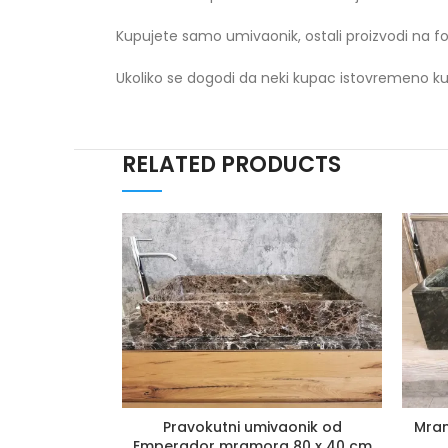
Kupujete samo umivaonik, ostali proizvodi na fo
Ukoliko se dogodi da neki kupac istovremeno kup
RELATED PRODUCTS
Pravokutni umivaonik od
Mram
Emperador mramora 80 x 40 cm