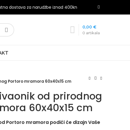
atna dostava za narudžbe iznad 400kn
0,00
€
0
artikala
AKT
dnog Portoro mramora 60x40x15 cm
vaonik od prirodnog
amora 60x40x15 cm
od Portoro mramora podići će dizajn Vaše