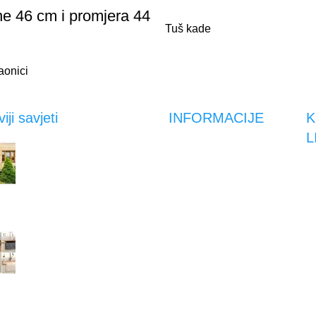
ne 46 cm i promjera 44
Tuš kade
aonici
iji savjeti
INFORMACIJE
K
L
Kako prirodni kamen
Vrste plaćanja
povećava vrijednost
C
Način i uvjeti dostave
nekretnine
P
Reklamacije
13.02.2023.
Uv
Obrazac za povrat
Pr
Sudoper od prirodnog
Moj račun
kamena – 8 razloga za
Po
08.02.2023.
S