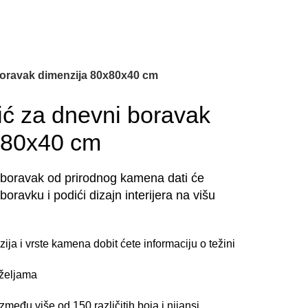
boravak dimenzija 80x80x40 cm
ić za dnevni boravak
x80x40 cm
 boravak od prirodnog kamena dati će
avku i podići dizajn interijera na višu
ja i vrste kamena dobit ćete informaciju o težini
 željama
između više od 150 različitih boja i nijansi