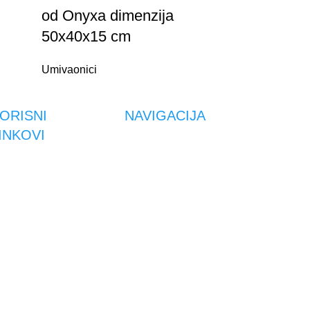
od Onyxa dimenzija
postoljem 1
50x40x15 cm
Umivaonici
Umivaonici
ORISNI
NAVIGACIJA
INKOVI
Naslovnica
ENTAR ZA
Shop
RIVATNOST
O NAMA
jeti korištenja
Savjeti
avila privatnosti
Kontakt
litika kolačića
igurnost plaćanja