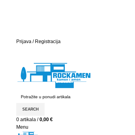
E-mail:
rockamen@rockamen.hr
Mobitel: +385
95 300 0044
Besplatna dostava za narudžbe iznad 400kn
Prijava / Registracija
SEARCH
0
artikala
/
0,00
€
Menu