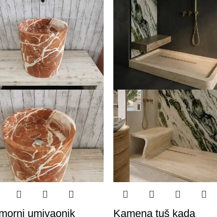
morni umivaonik
Kamena tuš kada