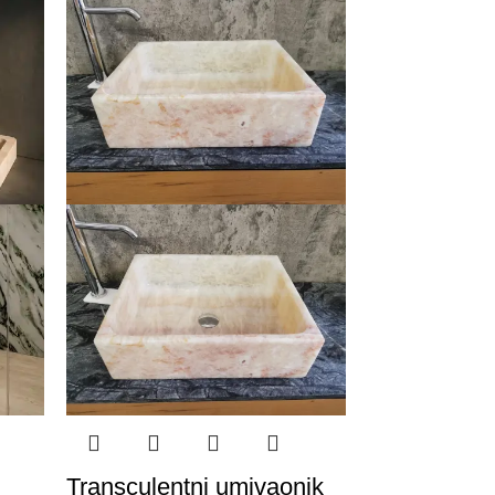
Transculentni umivaonik
Onyx umiva