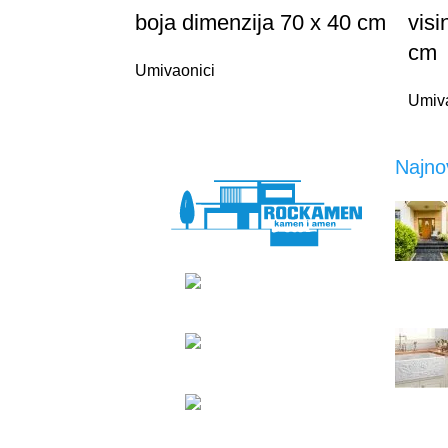
boja dimenzija 70 x 40 cm
visi
cm
Umivaonici
Umiv
Najnov
Suhopoljski put 4, Zagreb
+385 95
300 0044
rockamen@rockamen.hr