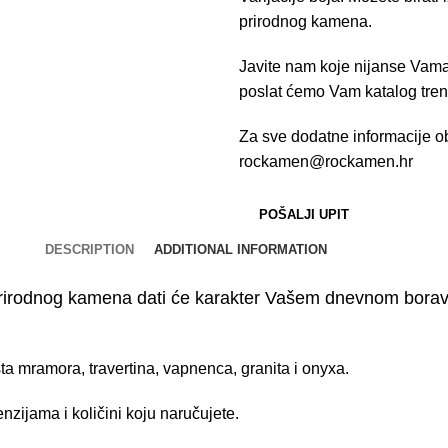
prirodnog kamena.
Javite nam koje nijanse Vama
poslat ćemo Vam katalog trenu
Za sve dodatne informacije ob
rockamen@rockamen.hr
POŠALJI UPIT
DESCRIPTION
ADDITIONAL INFORMATION
rirodnog kamena dati će karakter Vašem dnevnom boravku 
rsta mramora, travertina, vapnenca, granita i onyxa.
nzijama i količini koju naručujete.