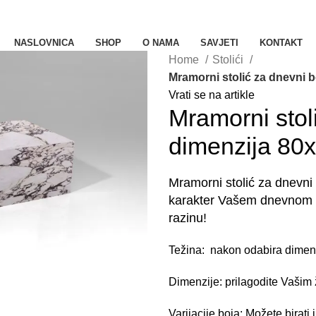
NASLOVNICA
SHOP
O NAMA
SAVJETI
KONTAKT
Home
Stolići
Mramorni stolić za dnevni 
Vrati se na artikle
Mramorni stol
dimenzija 80
Mramorni stolić za dnevni
karakter Vašem dnevnom bor
razinu!
Težina: nakon odabira dimenzi
Dimenzije: prilagodite Vašim
Varijacije boja: Možete birati 