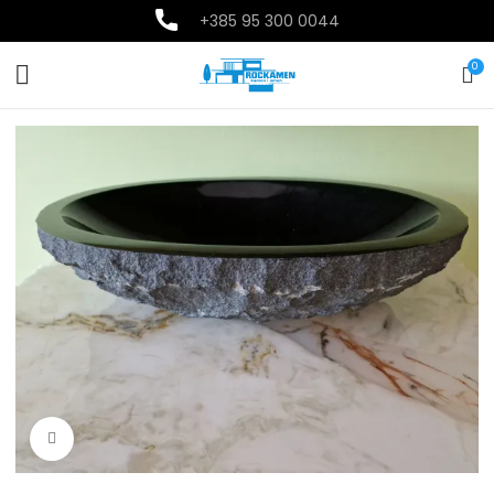
+385
95 300 0044
0
Povećajte sliku