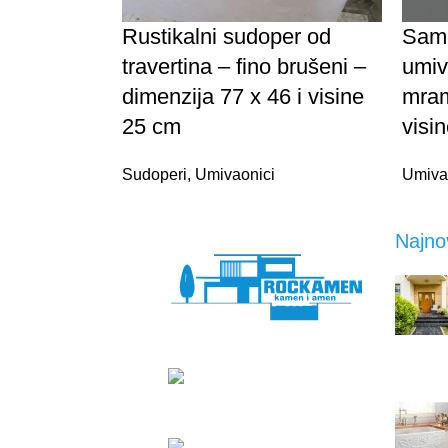
Rustikalni sudoper od
Samo
travertina – fino brušeni –
umiv
dimenzija 77 x 46 i visine
mram
25 cm
visi
Sudoperi
,
Umivaonici
Umiva
Najnov
Suhopoljski
put 4,
Zagreb
+385 95