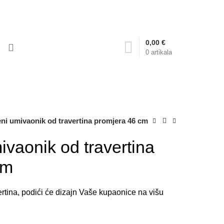
tna dostava za narudžbe iznad 400kn
0,00
€
0
artikala
ni umivaonik od travertina promjera 46 cm
vaonik od travertina
cm
rtina, podići će dizajn Vaše kupaonice na višu