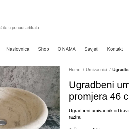
Mobitel: +385
95 300 0044
Bespla
Naslovnica
Shop
O NAMA
Savjeti
Kontakt
Home
Umivaonici
Ugradbe
Ugradbeni umi
promjera 46 
Ugradbeni umivaonik od trave
razinu!