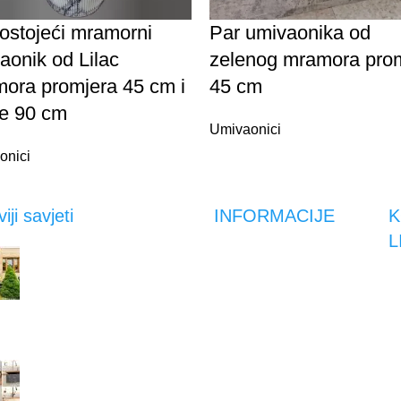
stojeći mramorni
Par umivaonika od
aonik od Lilac
zelenog mramora pro
ora promjera 45 cm i
45 cm
ne 90 cm
Umivaonici
onici
iji savjeti
INFORMACIJE
K
L
Kako prirodni kamen
Vrste plaćanja
povećava vrijednost
C
Način i uvjeti dostave
nekretnine
P
Reklamacije
13.02.2023.
Uv
Obrazac za povrat
Pr
Sudoper od prirodnog
Moj račun
kamena – 8 razloga za
Po