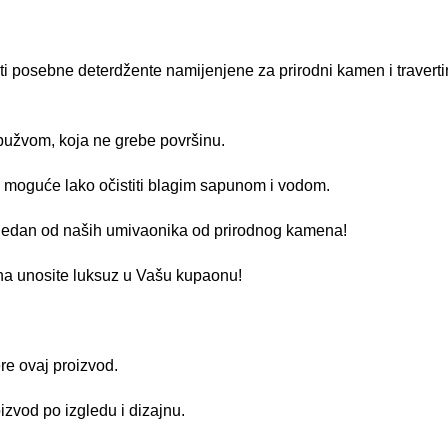
ti posebne deterdžente namijenjene za prirodni kamen i traverti
užvom, koja ne grebe površinu.
 je moguće lako očistiti blagim sapunom i vodom.
 jedan od naših umivaonika od prirodnog kamena!
a unosite luksuz u Vašu kupaonu!
re ovaj proizvod.
zvod po izgledu i dizajnu.