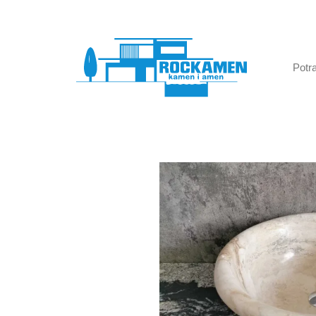
E-mail:
rockamen@rockamen.hr